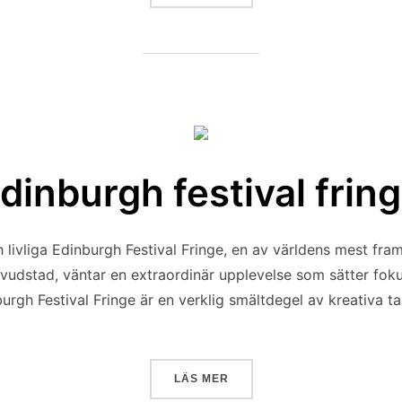
dinburgh festival frin
 livliga Edinburgh Festival Fringe, en av världens mest fr
huvudstad, väntar en extraordinär upplevelse som sätter fo
nburgh Festival Fringe är en verklig smältdegel av kreativa t
”EDINBURGH FESTIVAL FRI
LÄS MER