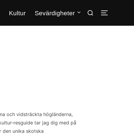
Sök
Kultur
Sevärdigheter
SLÅ PÅ/A
efter:
na och vidsträckta högländerna,
kultur-resguide tar jag dig med på
r den unika skotska