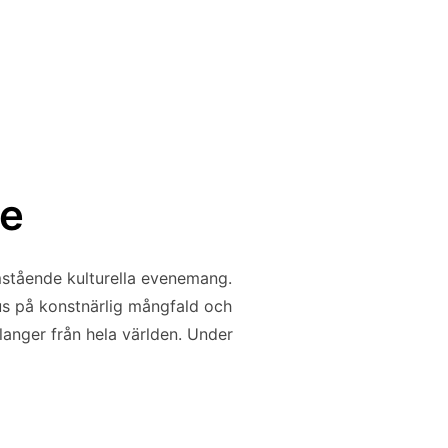
ge
amstående kulturella evenemang.
kus på konstnärlig mångfald och
alanger från hela världen. Under
NGE”