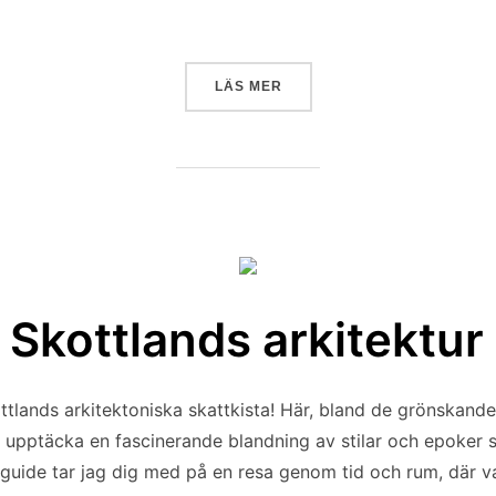
”SKOTSK MATKULTUR”
LÄS MER
Skottlands arkitektur
tlands arkitektoniska skattkista! Här, bland de grönskand
 upptäcka en fascinerande blandning av stilar och epoker 
sguide tar jag dig med på en resa genom tid och rum, där v