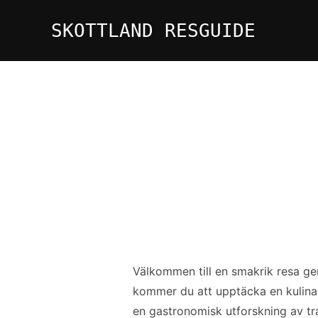
Hoppa
SKOTTLAND RESGUIDE
till
innehåll
Välkommen till en smakrik resa ge
kommer du att upptäcka en kulinari
en gastronomisk utforskning av tr