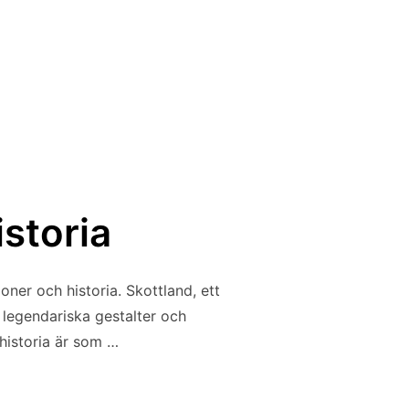
istoria
ioner och historia. Skottland, ett
a legendariska gestalter och
historia är som …
 OCH HISTORIA”