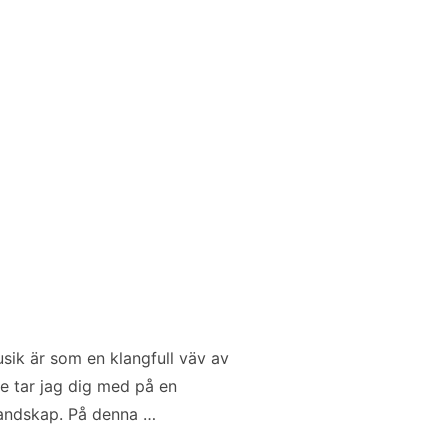
”
usik är som en klangfull väv av
e tar jag dig med på en
landskap. På denna …