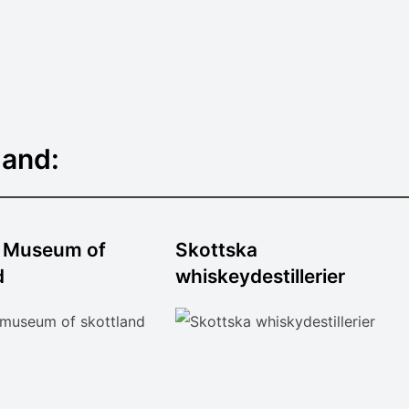
land:
l Museum of
Skottska
d
whiskeydestillerier