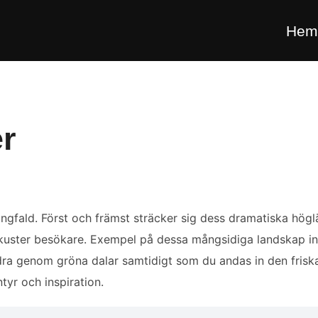
Hem
r
mångfald. Först och främst sträcker sig dess dramatiska h
a kuster besökare. Exempel på dessa mångsidiga landskap i
ra genom gröna dalar samtidigt som du andas in den friska l
tyr och inspiration.