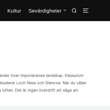
Sök
Kultur
Sevärdigheter
SLÅ PÅ/A
efter:
ögländer över imponerande landskap. Dessutom
nkluderar Loch Ness och Glencoe. När du väljer
uften. Det är ingen överdrift att säga att