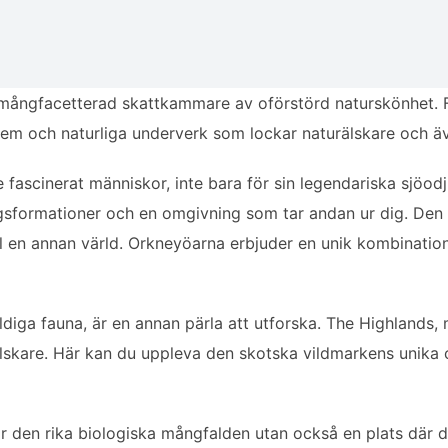
mångfacetterad skattkammare av oförstörd naturskönhet. Frå
tem och naturliga underverk som lockar naturälskare och äv
fascinerat människor, inte bara för sin legendariska sjöod
sformationer och en omgivning som tar andan ur dig. Den d
ll en annan värld. Orkneyöarna erbjuder en unik kombinatio
ldiga fauna, är en annan pärla att utforska. The Highlands,
älskare. Här kan du uppleva den skotska vildmarkens unika 
för den rika biologiska mångfalden utan också en plats där