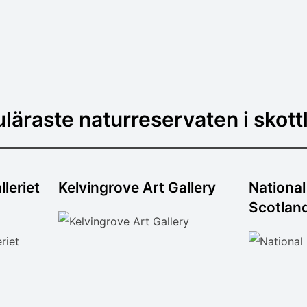
läraste naturreservaten i skott
leriet
Kelvingrove Art Gallery
Nationa
Scotlan