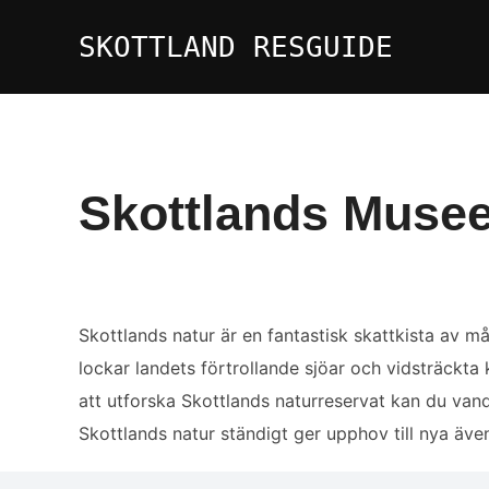
Hoppa
SKOTTLAND RESGUIDE
till
innehåll
Skottlands Musee
Skottlands natur är en fantastisk skattkista av 
lockar landets förtrollande sjöar och vidsträckt
att utforska Skottlands naturreservat kan du vand
Skottlands natur ständigt ger upphov till nya även