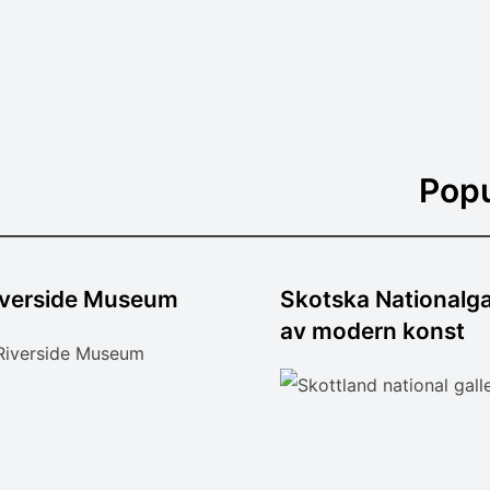
Popu
iverside Museum
Skotska Nationalgal
av modern konst